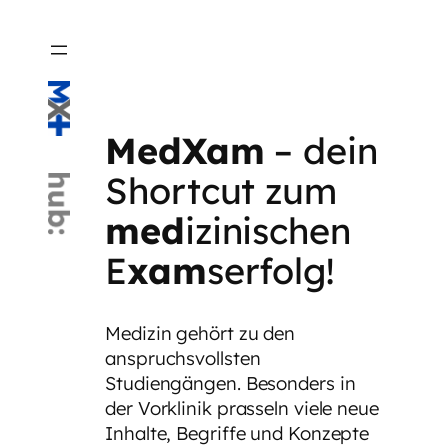
Skip
to
content
MedXam
– dein
Shortcut zum
med
izinischen
E
xam
serfolg!
Medizin gehört zu den
anspruchsvollsten
Studiengängen. Besonders in
der Vorklinik prasseln viele neue
Inhalte, Begriffe und Konzepte