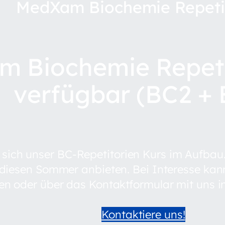
MedXam Biochemie Repeti
 Biochemie Repeti
verfügbar (BC2 + 
t sich unser BC-Repetitorien Kurs im Aufbau
 diesen Sommer anbieten. Bei Interesse kan
en oder über das Kontaktformular mit uns i
Kontaktiere uns!