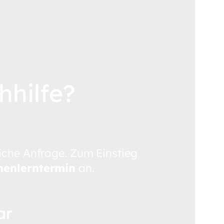
hhilfe?
liche Anfrage. Zum Einstieg
nenlerntermin
an.
ar